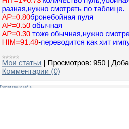
HIT=1+0.73
количество пуль,убойная
разная,нужно смотреть по таблице.
AP=0.80
бронебойная пуля
AP=0.50
обычная
AP=0.30
тоже обычная,нужно смотре
HIM=91.48
-
переводится как хит импу
Мои статьи
|
Просмотров:
950
|
Доба
Комментарии (0)
Полная версия сайта